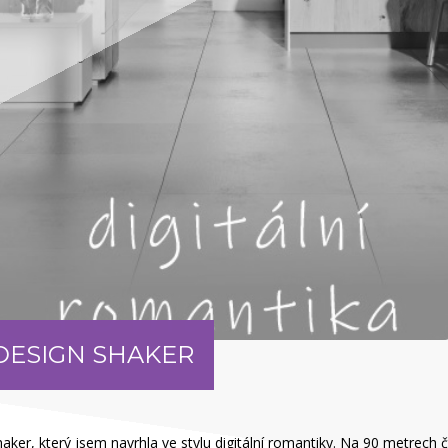
DESIGN SHAKER
aker, který jsem navrhla ve stylu digitální romantiky. Na 90 metrech 