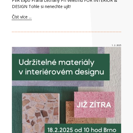
PVA Expo Praha Letňany Při veletrhu FOR INTERIOR &
DESIGN Tohle si nenechte ujít!
Číst více ...
1. 2. 2025