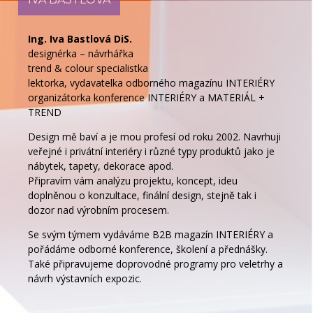
PRAXE V OBORU INTERIÉRŮ A DESIGNU OD ROKU 2002
Ing. Iva Bastlová DiS.
designérka – návrhářka
trend & colour specialistka
lektorka, vydavatelka odborného magazínu INTERIÉRY
organizátorka konference INTERIÉRY a MATERIÁL +
TREND
Design mě baví a je mou profesí od roku 2002. Navrhuji
veřejné i privátní interiéry i různé typy produktů jako je
nábytek, tapety, dekorace apod.
Připravím vám analýzu projektu, koncept, ideu
doplněnou o konzultace, finální design, stejně tak i
dozor nad výrobním procesem.
Se svým týmem vydáváme B2B magazín INTERIÉRY a
pořádáme odborné konference, školení a přednášky.
Také připravujeme doprovodné programy pro veletrhy a
návrh výstavních expozic.