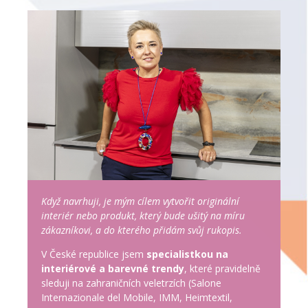
Když navrhuji, je mým cílem vytvořit originální
interiér nebo produkt, který bude ušitý na míru
zákazníkovi, a do kterého přidám svůj rukopis.
V České republice jsem
specialistkou na
interiérové a barevné trendy
, které pravidelně
sleduji na zahraničních veletrzích (Salone
Internazionale del Mobile, IMM, Heimtextil,