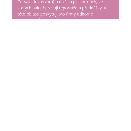
Cersaie, Inzterzum) a dalších platformách, ze
kterých pak připravuji reportáže a přednášky. V
této oblasti poskytuji pro firmy odborné
poradenství a konzultace.
Jsem:
autorkou
tří knih
„
Tvoříme interiér s
českou designérkou
“, „
Barvy – trendy –
interiéry
“ a „
Interiéry do detailu
“ a
spoluautorkou dalších dvou knih
„
Marketingová komunikace v místě
prodeje
“ a „
Škola interiérového designu
“.
členkou Klastru českých nábytkářů, České
ergonomické společnosti a předsedkyně
Institut interiérových designérů.
držitelkou
autorizace
pro obor „interiérový
poradce“ 33-051-M od
Ministerstva
průmyslu a obchodu
.