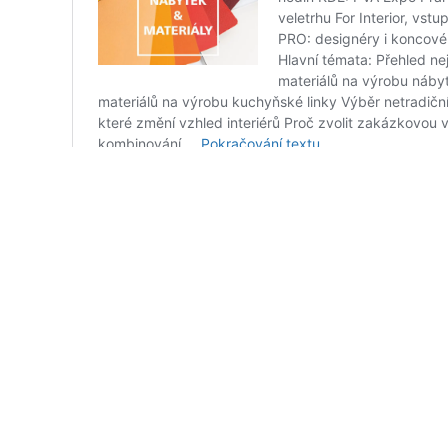
Ing. Iva Bastlová DiS.
+420 604 865 883
iva@loxo.cz