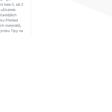
© 2026 Ing. Iva Bastlová DiS. |
webové stránky od