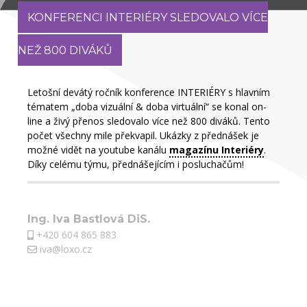
KONFERENCI INTERIÉRY SLEDOVALO VÍCE
NEŽ 800 DIVÁKŮ
Letošní devátý ročník konference INTERIÉRY s hlavním
tématem „doba vizuální & doba virtuální“ se konal on-
line a živý přenos sledovalo více než 800 diváků. Tento
počet všechny mile překvapil. Ukázky z přednášek je
možné vidět na youtube kanálu
magazínu Interiéry
.
Díky celému týmu, přednášejícím i posluchačům!
Ing. Iva Bastlová DiS.
+420 604 865 883
iva@loxo.cz