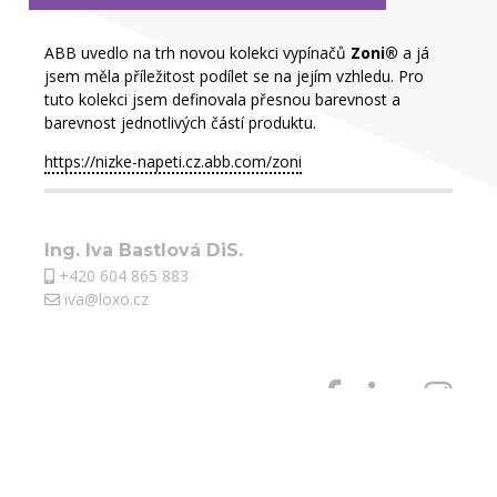
ABB uvedlo na trh novou kolekci vypínačů
Zoni®
a já
jsem měla příležitost podílet se na jejím vzhledu. Pro
tuto kolekci jsem definovala přesnou barevnost a
barevnost jednotlivých částí produktu.
https://nizke-napeti.cz.abb.com/zoni
Ing. Iva Bastlová DiS.
+420 604 865 883
iva@loxo.cz