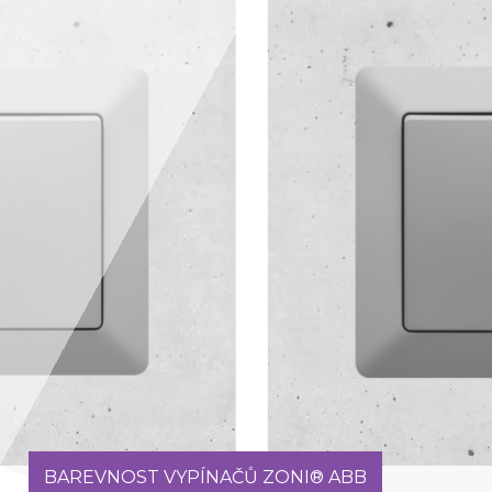
BAREVNOST VYPÍNAČŮ ZONI® ABB